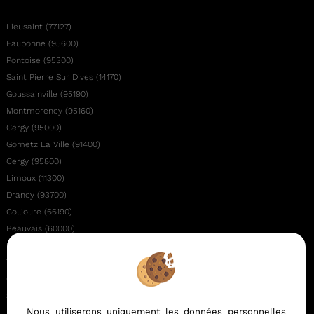
Lieusaint (77127)
Eaubonne (95600)
Pontoise (95300)
Saint Pierre Sur Dives (14170)
Goussainville (95190)
Montmorency (95160)
Cergy (95000)
Gometz La Ville (91400)
Cergy (95800)
Limoux (11300)
Drancy (93700)
Collioure (66190)
Beauvais (60000)
La Mailleraye Sur Seine (76940)
Thermes Magnoac (65230)
Canet En Roussillon (66140)
Saint Pierre Du Regard (61790)
Nous utiliserons uniquement les données personnelles
Rouen (76100)