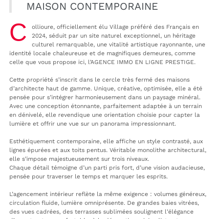
MAISON CONTEMPORAINE
C
ollioure, officiellement élu Village préféré des Français en
2024, séduit par un site naturel exceptionnel, un héritage
culturel remarquable, une vitalité artistique rayonnante, une
identité locale chaleureuse et de magnifiques demeures, comme
celle que vous propose ici, l’AGENCE IMMO EN LIGNE PRESTIGE.
Cette propriété s’inscrit dans le cercle très fermé des maisons
d’architecte haut de gamme. Unique, créative, optimisée, elle a été
pensée pour s’intégrer harmonieusement dans un paysage minéral.
Avec une conception étonnante, parfaitement adaptée à un terrain
en dénivelé, elle revendique une orientation choisie pour capter la
lumière et offrir une vue sur un panorama impressionnant.
Esthétiquement contemporaine, elle affiche un style contrasté, aux
lignes épurées et aux toits pentus. Véritable monolithe architectural,
elle s’impose majestueusement sur trois niveaux.
Chaque détail témoigne d’un parti pris fort, d’une vision audacieuse,
pensée pour traverser le temps et marquer les esprits.
L’agencement intérieur reflète la même exigence : volumes généreux,
circulation fluide, lumière omniprésente. De grandes baies vitrées,
des vues cadrées, des terrasses sublimées soulignent l’élégance