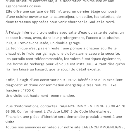
d’une structure confortable, à la décoration minimaliste et aux
agencements cossus.
Elle offre une surface de 185 m², avec un dernier étage composé
d’une cuisine ouverte sur le salon/séjour, un cellier, les toilettes, de
deux terrasses opposées pour venir chercher le Sud et le Nord.
À l’étage inférieur : trois suites avec salle d’eau ou salle de bains, un
espace bureau, avec, dans leur prolongement, l’accès à la piscine.
Puis, au rez-de-chaussée, un double garage.
La technique n’est pas en reste : une pompe à chaleur souffle le
chaud et le froid par gainage, une vidéo-alarme assure la sécurité,
les portails sont télécommandés, les volets électriques également,
une borne de recharge pour véhicule est installée… Autant dire qu’on
n’a rien laissé au hasard, que le souci du détail excelle.
Enfin, il s’agit d’une construction RT 2012, bénéficiant d’un excellent
diagnostic et d’une consommation énergétique très réduite. Taxe
foncière : 1700 €
Une visite est hautement recommandée.
Plus d’informations, contactez L'AGENCE IMMO EN LIGNE au 06 47 78
68 58. Conformément à l'Article L.561.5 du Code Monétaire et
Financier, une pièce d'identité sera demandée préalablement à une
visite.
Toutes nos annonces en vidéo sur notre site LAGENCEIMMOENLIGNE,