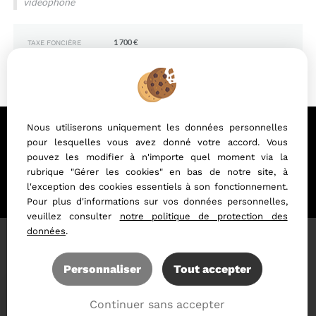
vidéophone
1 700 €
TAXE FONCIÈRE
930 000 €
PRIX DE VENTE
*
* HONORAIRES CHARGE VENDEUR.
PROPOSÉ PAR,
L’AGENCEIMMOENLIGNE
,
Nous utiliserons uniquement les données personnelles
PLATEFORME IMMOBILIÈRE DE MISE EN
pour lesquelles vous avez donné votre accord. Vous
RELATION,
pouvez les modifier à n'importe quel moment via la
PLUS DE PRESTATIONS, MOINS DE
rubrique "Gérer les cookies" en bas de notre site, à
COMMISSIONS.
l'exception des cookies essentiels à son fonctionnement.
Pour plus d'informations sur vos données personnelles,
veuillez consulter
notre politique de protection des
données
.
Mentions légales
Personnaliser
Tout accepter
Accès Propriétaire
Continuer sans accepter
Logiciel immo
Site internet immobilier