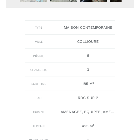
MAISON CONTEMPORAINE
TYPE
COLLIOURE
VILLE
6
PIÈCE(S)
3
CHAMBRE(S)
185 M²
SURF. HAB.
RDC SUR 2
ETAGE
AMÉNAGÉE, ÉQUIPÉE, AMÉRICAINE
CUISINE
425 M²
TERRAIN
1