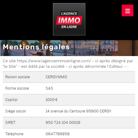
Mentions légales
Ce site https://www.lagenceimmoenligne.com/ - ci après désigné par
"le Site" - est édité par la société - ci après dénommée l'Editeur - :
Raison sociale
CERGYMMO
Forme sociale
SAS
Capital
1000 €
Siège social
14 avenue du Centaure 95800 CERGY
SIRET
950 724 104 00019
Téléphone
0647786858