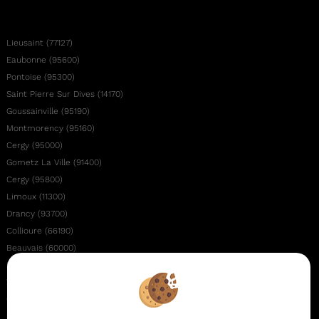
Lieusaint (77127)
Eaubonne (95600)
Pontoise (95300)
Saint Pierre Sur Dives (14170)
Goussainville (95190)
Montmorency (95160)
Cergy (95000)
Gometz La Ville (91400)
Cergy (95800)
Limoux (11300)
Drancy (93700)
Collioure (66190)
Beauvais (60000)
La Mailleraye Sur Seine (76940)
Thermes Magnoac (65230)
Canet En Roussillon (66140)
Saint Pierre Du Regard (61790)