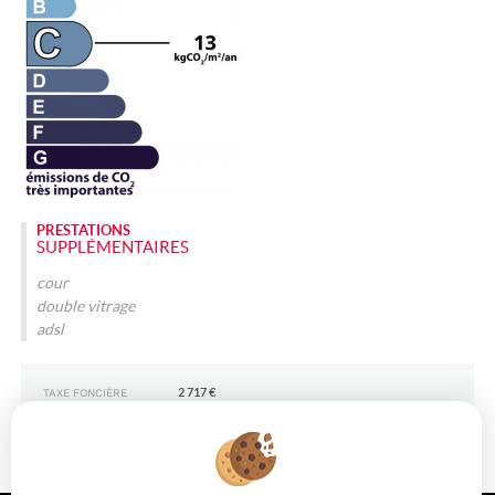
PRESTATIONS
SUPPLÉMENTAIRES
cour
double vitrage
adsl
2 717 €
TAXE FONCIÈRE
379 000 €
PRIX DE VENTE
*
* HONORAIRES CHARGE VENDEUR.