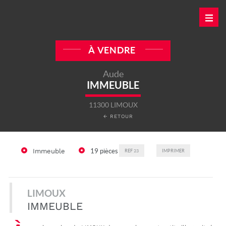
À VENDRE
Aude
IMMEUBLE
11300 LIMOUX
← RETOUR
Immeuble
19 pièces
REF
23
IMPRIMER
LIMOUX
IMMEUBLE