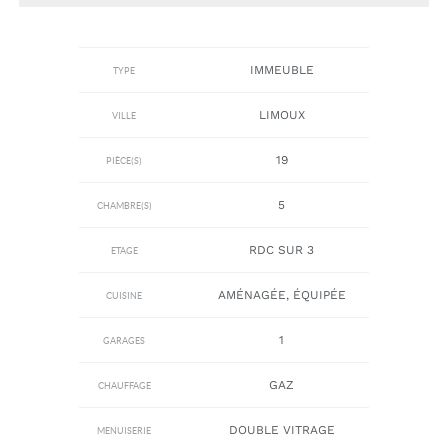
IMMEUBLE
TYPE
LIMOUX
VILLE
19
PIÈCE(S)
5
CHAMBRE(S)
RDC SUR 3
ETAGE
AMÉNAGÉE, ÉQUIPÉE
CUISINE
1
GARAGES
GAZ
CHAUFFAGE
DOUBLE VITRAGE
MENUISERIE