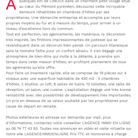
À
quelques km de LIMOUX dans un charmant petit village situé
au cœur du Piémont pyrénéen, découvrez cette incroyable
demeure réhabilitée en chambres d'hôtes par ses
propriétaires. Une démarche entreprise et accomplie par leurs
propres moyens au fur et à mesure du temps, pour arriver à un
niveau d'excellence hors du commun.
Tout est perfection, les agencements, les matériaux, la décoration
très inspirée, les finitions impressionnantes de justesse qui se
revendiquent dans un décorum bien pensé. Un parcours titanesque
sans la moindre faille pour un confort absolu. Il s'en dégage une
atmosphère de bien-être qui invite à la détente, à prendre son
temps dans cette maison d'hôtes, en profitant pleinement de tous
les agréments qu'elle offre.
Pour faire un inventaire rapide, elle se compose de 19 pièces sur 4
niveaux avec une superficie habitable de 430 m2 : 5 chambres
d'hôtes, 2 studios, un loft, 8 salles de bains, 10 toilettes, une salle de
réception, un salon, une cuisine. L'exploitation dégage une très bonne
rentabilité avec des possibilités de développement très importantes.
Un prix en dessous de sa valeur souhaité par les propriétaires pour
cause de départ en retraite.
Photos extérieures et adresse sur demande par mail, plus
d’informations, contactez votre conseiller L'AGENCE IMMO EN LIGNE
au 06 74 77 43 93. Toutes nos annonces en vidéo et visite virtuelle sur
notre site LAGENCEIMMOENLIGNE Prix TTC et Honoraires à charge