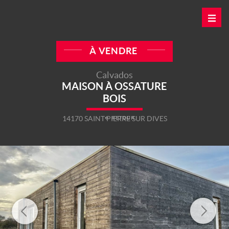
À VENDRE
Calvados
MAISON À OSSATURE
BOIS
14170 SAINT PIERRE SUR DIVES
← RETOUR