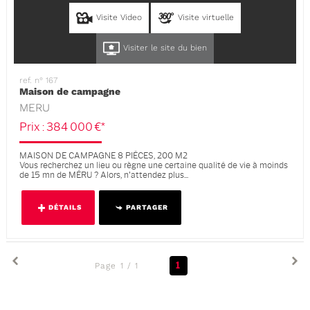
Visite Video
Visite virtuelle
Visiter le site du bien
ref. n° 167
Maison de campagne
MERU
Prix : 384 000 €*
MAISON DE CAMPAGNE 8 PIÈCES, 200 M2
Vous recherchez un lieu ou règne une certaine qualité de vie à moinds
de 15 mn de MÉRU ? Alors, n'attendez plus...
DÉTAILS
PARTAGER
1
Page 1 / 1