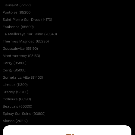
Lieusaint (77127)
Pontoise (95300)
Saint Pierre Sur Dives (14170)
Eaubonne (95600)
La Mailleraye Sur Seine (76940)
Thermes Magnoac (65230)
Goussainville (95190)
Montmorency (95160)
Cergy (95800)
Cergy (95000)
Gometz La Ville (91400)
Limoux (11300)
Drancy (93700)
Collioure (66190)
Beauvais (60000)
Epinay Sur Seine (93800)
Alando (20212)
Saint Brice Sous Foret (95350)