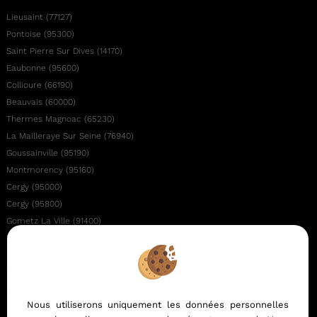
Lieusaint (77127)
Pontoise (95300)
Saint Pierre Sur Dives (14170)
Eaubonne (95600)
Collioure (66190)
Beauvais (60000)
Thermes Magnoac (65230)
La Mailleraye Sur Seine (76940)
Goussainville (95190)
Montmorency (95160)
Cergy (95000)
Cergy (95800)
Gometz La Ville (91400)
Drancy (93700)
Limoux (11300)
Therines (60380)
Saint Crepin Ibouvillers (60149)
Nous utiliserons uniquement les données personnelles
Paris 19eme Arrondissement (75019)