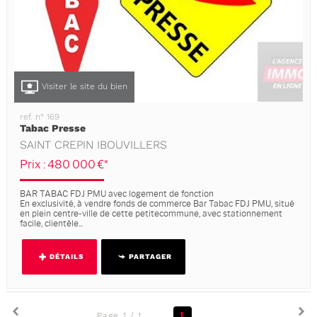
Visiter le site du bien
ref. n° 169
Tabac Presse
SAINT CREPIN IBOUVILLERS
Prix : 480 000 €*
BAR TABAC FDJ PMU avec logement de fonction
En exclusivité, à vendre fonds de commerce Bar Tabac FDJ PMU, situé
en plein centre-ville de cette petitecommune, avec stationnement
facile, clientèle...
DÉTAILS
PARTAGER
1
Page 1 / 1