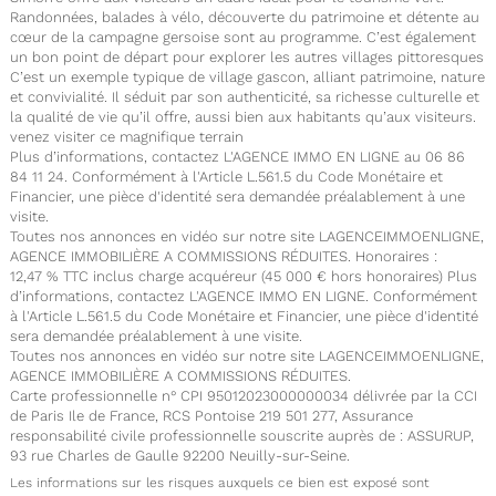
Randonnées, balades à vélo, découverte du patrimoine et détente au
cœur de la campagne gersoise sont au programme. C’est également
un bon point de départ pour explorer les autres villages pittoresques
C’est un exemple typique de village gascon, alliant patrimoine, nature
et convivialité. Il séduit par son authenticité, sa richesse culturelle et
la qualité de vie qu’il offre, aussi bien aux habitants qu’aux visiteurs.
venez visiter ce magnifique terrain
Plus d’informations, contactez L'AGENCE IMMO EN LIGNE au 06 86
84 11 24. Conformément à l'Article L.561.5 du Code Monétaire et
Financier, une pièce d'identité sera demandée préalablement à une
visite.
Toutes nos annonces en vidéo sur notre site LAGENCEIMMOENLIGNE,
AGENCE IMMOBILIÈRE A COMMISSIONS RÉDUITES. Honoraires :
12,47 % TTC inclus charge acquéreur (45 000 € hors honoraires) Plus
d’informations, contactez L'AGENCE IMMO EN LIGNE. Conformément
à l'Article L.561.5 du Code Monétaire et Financier, une pièce d'identité
sera demandée préalablement à une visite.
Toutes nos annonces en vidéo sur notre site LAGENCEIMMOENLIGNE,
AGENCE IMMOBILIÈRE A COMMISSIONS RÉDUITES.
Carte professionnelle n° CPI 95012023000000034 délivrée par la CCI
de Paris Ile de France, RCS Pontoise 219 501 277, Assurance
responsabilité civile professionnelle souscrite auprès de : ASSURUP,
93 rue Charles de Gaulle 92200 Neuilly-sur-Seine.
Les informations sur les risques auxquels ce bien est exposé sont