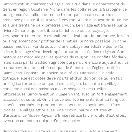
Simorre est un charmant village rural situé dans le département du
Gers, en région Occitanie. Niché dans les collines de la Gascogne, ce
bourg médiéval allie patrimoine historique, beauté naturelle et
ambiance paisible. Il se trouve à environ 60 km à l’ouest de Toulouse
et à une trentaine de kilomètres d’Auch. Le village est traversé par la
rivière Gimone, qui contribue à la richesse de ses paysages
verdoyants. Le territoire est vallonné, idéal pour la randonnée, le vélo
ou simplement pour profiter de la nature. Simorre possède un riche
passé médiéval. Fondé autour d’une abbaye bénédictine dès le IXe
siècle, le village s’est développé autour de cet édifice religieux. Son
histoire est marquée par les guerres de religion, les conflits féodaux,
mais aussi par la tradition agricole qui perdure encore aujourd’hui. Le
monument le plus emblématique de Simorre est l’église fortifiée
Saint-Jean-Baptiste, un ancien prieuré du XIIIe siècle. De style
gothique, elle est dotée de remparts et d’un donjon, ce qui en fait
une église forteresse unique dans la région. Le centre du village
conserve aussi des maisons à colombages et des ruelles
pittoresques. Simorre est un village vivant, avec un fort engagement
associatif et culturel. On y trouve des événements tout au long de
l’année : marchés de producteurs, concerts, expositions, et fêtes
locales. Le village attire aussi une communauté d’artistes et
d’artisans. Le Musée Paysan d’Emile retrace la vie rurale d’autrefois,
avec une collection unique d’objets ancien
Simorre offre aux visiteurs un cadre idéal pour le tourisme vert.