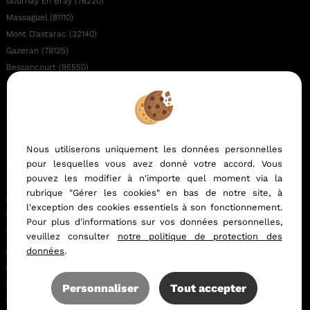
Gournay En Bray (76220)
Massaguel (81110)
Mont D'astarac (32140)
Gazeran (78125)
Bessancourt (95550)
Maurecourt (78780)
Barentin (76360)
Trouville Sur Mer (14360)
Meru (60110)
Nous utiliserons uniquement les données personnelles
Masseube (32140)
pour lesquelles vous avez donné votre accord. Vous
Sournia (66730)
pouvez les modifier à n'importe quel moment via la
Bazoches Sur Guyonne (78490)
rubrique "Gérer les cookies" en bas de notre site, à
Comment fonctionne une agence immobilière en ligne
l'exception des cookies essentiels à son fonctionnement.
Trouvez la meilleure agence immobilière pas chère
Pour plus d'informations sur vos données personnelles,
Tendance du marché immobilier en 2024
veuillez consulter
notre politique de protection des
Agence immobilière à Cergy
données
.
Agence immobilière à Rouen
Estimation immobilière à Cergy
Personnaliser
Tout accepter
Les quartiers où vivre à Cergy