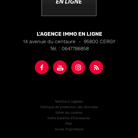
L'AGENCE IMMO EN LIGNE
14 avenue du centaure
-
95800
CERGY
Tél.
:
0647786858
Mentions Légales
Politique de protection des données
Gérer les cookies
Notre barème d'honoraires
Plan
Accès Propriétaire