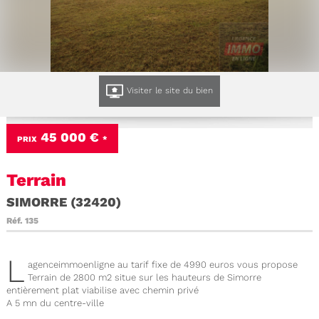
Visiter le site du bien
45 000 €
PRIX
*
Terrain
SIMORRE (32420)
Réf.
135
L
agenceimmoenligne au tarif fixe de 4990 euros vous propose
Terrain de 2800 m2 situe sur les hauteurs de Simorre
entièrement plat viabilise avec chemin privé
A 5 mn du centre-ville