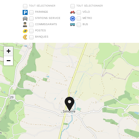
TOUT SÉLECTIONNER
TOUT SÉLECTIONNER
PARKINGS
VÉLO
STATIONS SERVICE
MÉTRO
COMMISSARIATS
BUS
POSTES
BANQUES
+
−