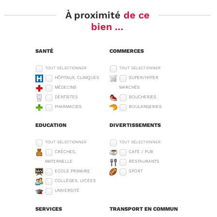
À proximité
de ce
bien ...
SANTÉ
COMMERCES
TOUT SÉLECTIONNER
TOUT SÉLECTIONNER
HÔPITAUX, CLINIQUES
SUPER/HYPER
MÉDECINS
MARCHÉS
DENTISTES
BOUCHERIES
PHARMACIES
BOULANGERIES
EDUCATION
DIVERTISSEMENTS
TOUT SÉLECTIONNER
TOUT SÉLECTIONNER
CRÈCHES,
CAFÉ / PUB
MATERNELLE
RESTAURANTS
ECOLE PRIMAIRE
SPORT
COLLÈGES, LYCÉES
UNIVERSITÉ
SERVICES
TRANSPORT EN COMMUN