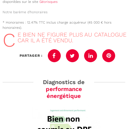
disponibles sur le site
Géorisques
Notre barème d'honoraires
* Honoraires : 12.47% TTC inclus charge acquéreur (45 000 € hors
honoraires).
C
E BIEN NE FIGURE PLUS AU CATALOGUE
CAR IL A ÉTÉ VENDU.
PARTAGER :
Diagnostics de
performance
énergétique